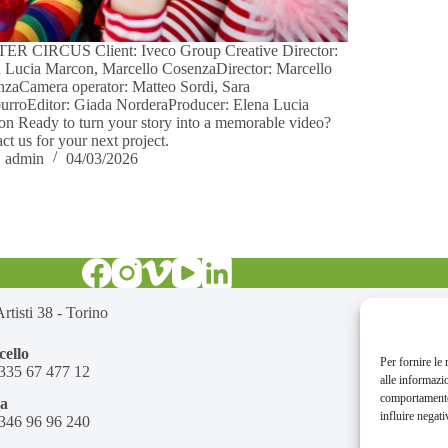
ER CIRCUS Client: Iveco Group Creative Director:
 Lucia Marcon, Marcello CosenzaDirector: Marcello
zaCamera operator: Matteo Sordi, Sara
rroEditor: Giada NorderaProducer: Elena Lucia
n Ready to turn your story into a memorable video?
ct us for your next project.
admin
04/03/2026
rtisti 38 - Torino
ello
Per fornire le
335 67 477 12
alle informazi
comportamento 
na
influire negati
346 96 96 240