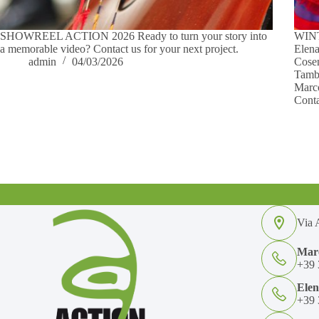
SHOWREEL ACTION 2026 Ready to turn your story into
WINT
a memorable video? Contact us for your next project.
Elena
admin
04/03/2026
Cosen
Tambu
Marco
Conta
Via A
Marc
+39 
Ele
+39 